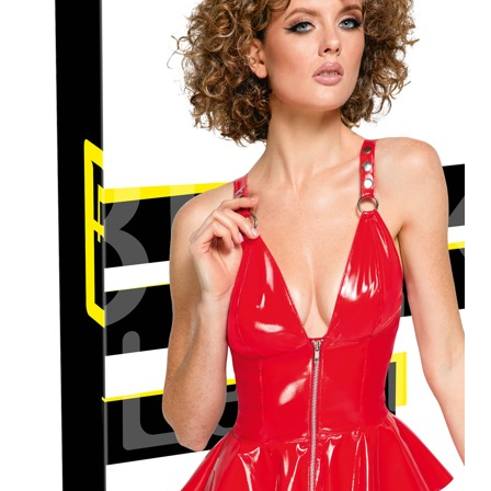
Plezier &
Media
POS-
materiaal
Speeltjes