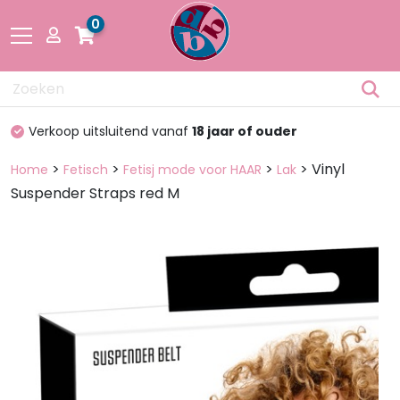
0
Drogisterij
100%
discreet verpakt
Fetisch
>
>
>
> Vinyl
Home
Fetisch
Fetisj mode voor HAAR
Lak
Suspender Straps red M
Lingerie &
Mode
Pakketten
en dozen