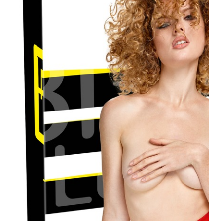
Plezier &
Media
POS-
materiaal
Speeltjes