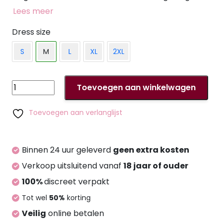
aan de voorkant. Geïntegreerde voorgevormde
Lees meer
staafjes en de verstelbare haaksluiting aan de
achterkant zorgen voor een perfecte pasvorm.
Dress size
De 6 jarretelgordels (3 aan elke kant) zijn in lengte
S
M
L
XL
2XL
verstelbaar. 100% polyester, polyurethaan coating.
Zonder kousen.
Vinyl
Toevoegen aan winkelwagen
Suspender
Straps
Toevoegen aan verlanglijst
red
M
aantal
Binnen 24 uur geleverd
geen extra kosten
Verkoop uitsluitend vanaf
18 jaar of ouder
100%
discreet verpakt
Tot wel
50%
korting
Veilig
online betalen