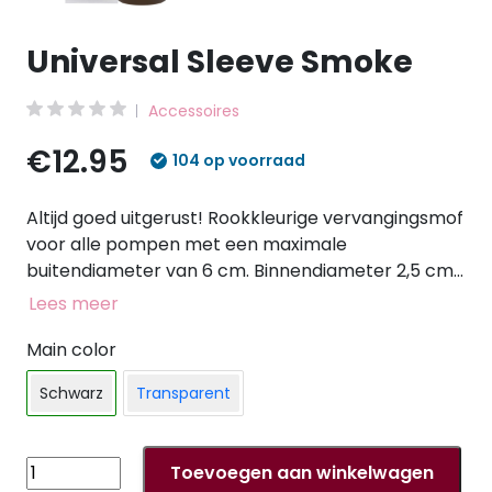
Universal Sleeve Smoke
Accessoires
€12.95
104 op voorraad
Altijd goed uitgerust! Rookkleurige vervangingsmof
voor alle pompen met een maximale
buitendiameter van 6 cm. Binnendiameter 2,5 cm
(uitbreidbaar). Materiaal: TPE.
Lees meer
Main color
Schwarz
Transparent
Universal
Toevoegen aan winkelwagen