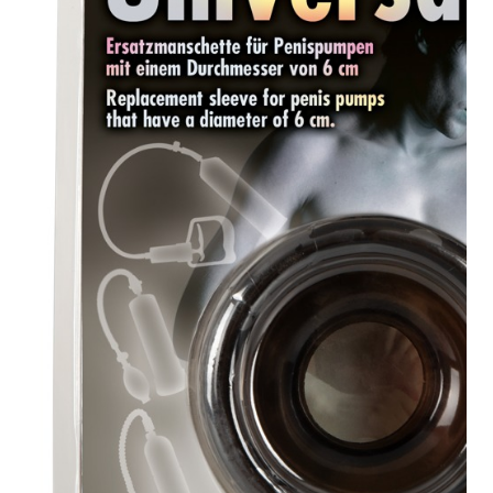
Plezier &
Media
POS-
materiaal
Speeltjes