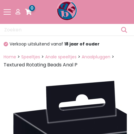
0
Drogisterij
100%
discreet verpakt
Fetisch
>
>
>
>
Home
Speeltjes
Anale speeltjes
Anaalpluggen
Textured Rotating Beads Anal P
Lingerie &
Mode
Pakketten
en dozen