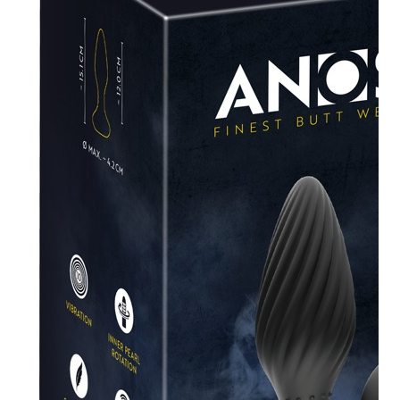
Plezier &
Media
POS-
materiaal
Speeltjes