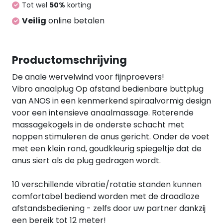
Tot wel
50%
korting
glijden. Dit betekent dat hij ook gedurende langere
Veilig
online betalen
perioden kan worden gedragen. Oplaadbaar -
USB-oplaadkabel en batterij (CR2032) voor de
afstandsbediening inbegrepen. Totale lengte 15,1
cm, insteeklengte 12 cm; Ø max. 4,2 cm, conisch Ø
Productomschrijving
2 cm. Gewicht 199 g. Silicone, PU, ABS.
De anale wervelwind voor fijnproevers!
Vibro anaalplug Op afstand bedienbare buttplug
van ANOS in een kenmerkend spiraalvormig design
voor een intensieve anaalmassage. Roterende
massagekogels in de onderste schacht met
noppen stimuleren de anus gericht. Onder de voet
met een klein rond, goudkleurig spiegeltje dat de
anus siert als de plug gedragen wordt.
10 verschillende vibratie/rotatie standen kunnen
comfortabel bediend worden met de draadloze
afstandsbediening - zelfs door uw partner dankzij
een bereik tot 12 meter!