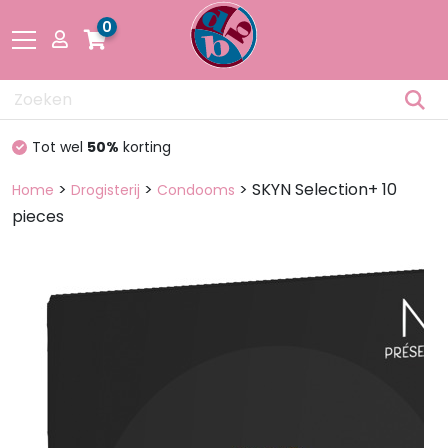
0
Drogisterij
Binnen 24 uur geleverd
geen extra kosten
Fetisch
>
>
> SKYN Selection+ 10
Home
Drogisterij
Condooms
pieces
Lingerie &
Mode
Pakketten
en dozen