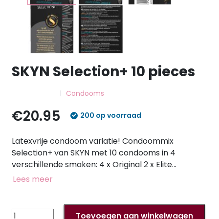
SKYN Selection+ 10 pieces
Condooms
€20.95
200 op voorraad
Latexvrije condoom variatie! Condoommix
Selection+ van SKYN met 10 condooms in 4
verschillende smaken: 4 x Original 2 x Elite
(ultradun) 2 x Elite Extra Lubricated (40% meer
Lees meer
glijmiddel) 2 x Intense Feel (noppen). Alle
condooms zijn gemaakt van Sensoprene
(Poylisoprene): Zijdezacht en aangenaam om aan
SKYN
Toevoegen aan winkelwagen