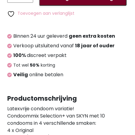
te raken, latexvrij en geurloos - ideaal voor
Selection+
latexallergieën en -gevoeligheden. Met
10
Toevoegen aan verlanglijst
glijmiddelcoating en reservoir op siliconenbasis.
pieces
Veganistisch. Nominale breedte 53 mm. 10 stuks.
aantal
Binnen 24 uur geleverd
geen extra kosten
Verkoop uitsluitend vanaf
18 jaar of ouder
100%
discreet verpakt
Tot wel
50%
korting
Veilig
online betalen
Productomschrijving
Latexvrije condoom variatie!
Condoommix Selection+ van SKYN met 10
condooms in 4 verschillende smaken:
4 x Original