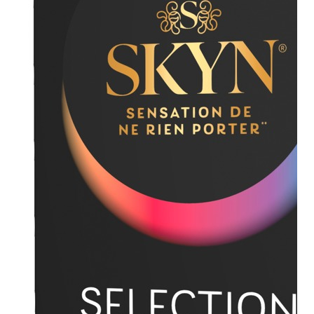
Plezier &
Media
POS-
materiaal
Speeltjes