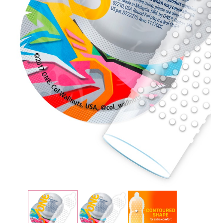
Plezier &
Media
POS-
materiaal
Speeltjes