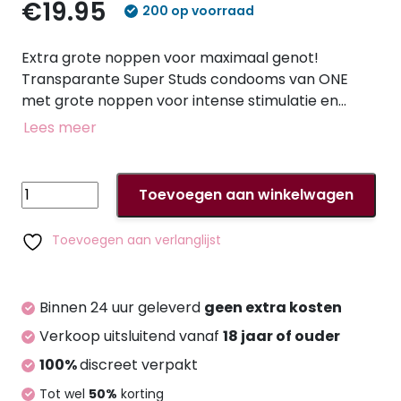
€19.95
200 op voorraad
Extra grote noppen voor maximaal genot!
Transparante Super Studs condooms van ONE
met grote noppen voor intense stimulatie en
meer genot. De voorgevormde vorm met
Lees meer
reservoir zorgt voor een comfortabele, veilige
pasvorm - de ultrazachte Sensatex natuurlijke
rubberlatex voor een natuurlijke sensatie van
ONE
Toevoegen aan winkelwagen
genot. Veganistisch en GMO-vrij. Bevochtigd met
Super
siliconenolie. Lengte 180 mm, nominale breedte 53
Studs
Toevoegen aan verlanglijst
mm. 12 stuks.
x
12
aantal
Binnen 24 uur geleverd
geen extra kosten
Verkoop uitsluitend vanaf
18 jaar of ouder
100%
discreet verpakt
Tot wel
50%
korting