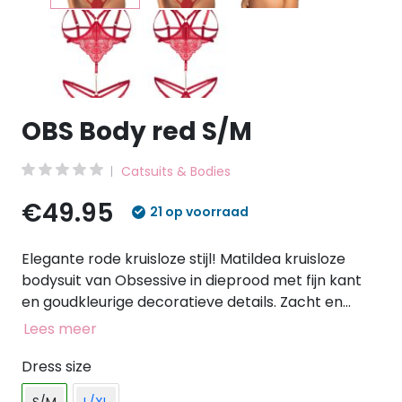
OBS Body red S/M
Catsuits & Bodies
€49.95
21 op voorraad
Elegante rode kruisloze stijl! Matildea kruisloze
bodysuit van Obsessive in dieprood met fijn kant
en goudkleurige decoratieve details. Zacht en
stretchy voor een hoog draagcomfort. Opwindend
Lees meer
zonder buste en verleidelijk open bij het kruis. Met
kettingen aan de verstelbare bandjes aan de
Dress size
voorkant en als elegante combinatie van bh en