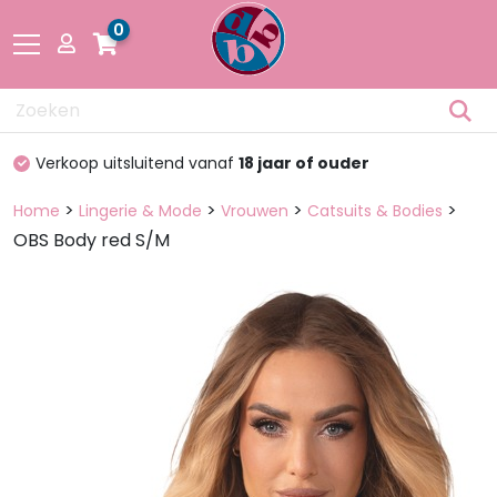
0
Drogisterij
Verkoop uitsluitend vanaf
18 jaar of ouder
Fetisch
>
>
>
>
Home
Lingerie & Mode
Vrouwen
Catsuits & Bodies
OBS Body red S/M
Lingerie &
Mode
Pakketten
en dozen