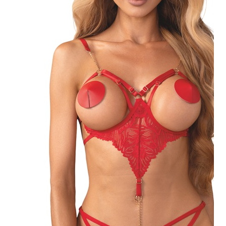
Plezier &
Media
POS-
materiaal
Speeltjes