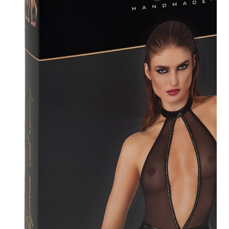
Plezier &
Media
POS-
materiaal
Speeltjes