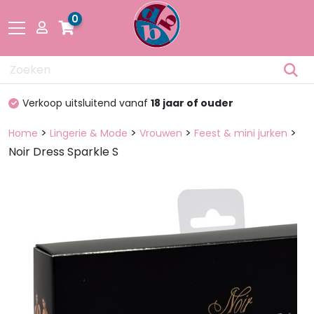
0
Drogisterij
100%
discreet verpakt
Fetisch
>
>
>
>
Home
Lingerie & Mode
Vrouwen
Feest & mini jurken
Noir Dress Sparkle S
Lingerie &
Mode
Pakketten
en dozen