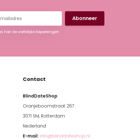
iladres
es hier de wettelijke beperkingen
Contact
BlindDateShop
Oranjeboomstraat 267
3071 SM, Rotterdam
Nederland
E-mail:
info@blinddateshop.nl