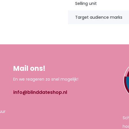
Selling unit
Target audience marks
Mail ons!
En we reageren zo snel mogelijk!
info@blinddateshop.nl
uur
Sch
hoo