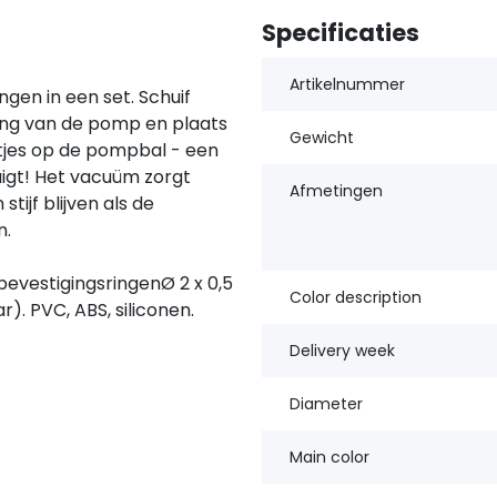
Specificaties
Artikelnummer
gen in een set. Schuif
ing van de pomp en plaats
Gewicht
tjes op de pompbal - een
uigt! Het vacuüm zorgt
Afmetingen
tijf blijven als de
n.
evestigingsringenØ 2 x 0,5
Color description
r). PVC, ABS, siliconen.
Delivery week
Diameter
Main color