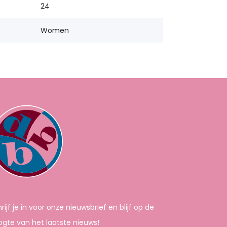
24
Women
rijf je in voor onze nieuwsbrief en blijf op de
gte van het laatste nieuws!