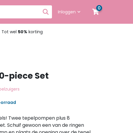
0
Inloggen
Binnen 24 uur geleverd
geen extra kosten
0-piece Set
pelzuigers
oorraad
els! Twee tepelpompen plus 8
set. Schuif gewoon een van de ringen
mp en plaats de opening over de tepel.