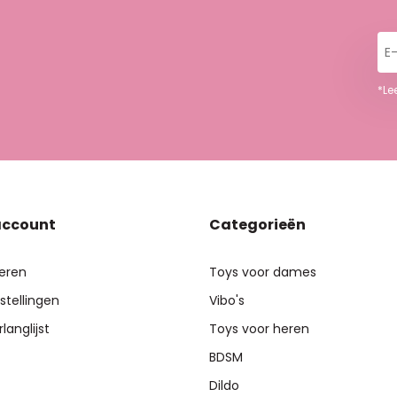
E-
ma
*Le
account
Categorieën
reren
Toys voor dames
stellingen
Vibo's
rlanglijst
Toys voor heren
BDSM
Dildo