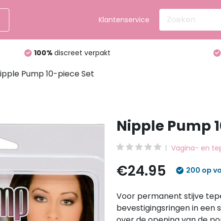
Klantenservice
Tot wel
50%
korting
ipple Pump 10-piece Set
Nipple Pump 1
Vagina- en te
€24.95
200 op v
Voor permanent stijve tep
bevestigingsringen in een 
over de opening van de po