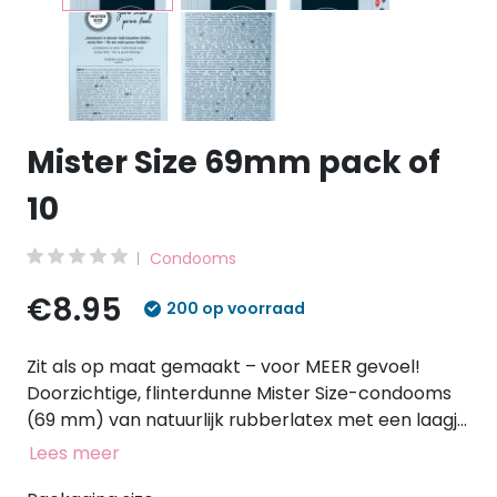
Mister Size 69mm pack of
10
Condooms
€8.95
200 op voorraad
Zit als op maat gemaakt – voor MEER gevoel!
Doorzichtige, flinterdunne Mister Size-condooms
(69 mm) van natuurlijk rubberlatex met een laagje
glijmiddel en een reservoir. Veganistisch. Op de
Lees meer
voorkant van de verpakking kun je aan de hand