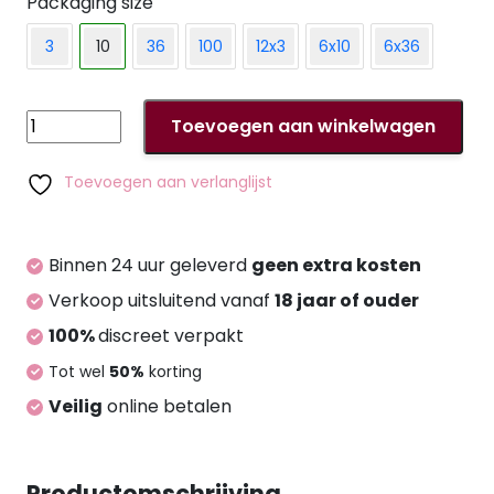
van de breedte van de donkerblauwe balk in het
Packaging size
midden de juiste condoommaat voor de penis
3
10
36
100
12x3
6x10
6x36
inschatten. Maat 69 mm is geschikt voor een
penisomtrek van 15,5 tot 16,5 cm.
Mister
Toevoegen aan winkelwagen
Size
69mm
Toevoegen aan verlanglijst
pack
of
10
Binnen 24 uur geleverd
geen extra kosten
aantal
Verkoop uitsluitend vanaf
18 jaar of ouder
100%
discreet verpakt
Tot wel
50%
korting
Veilig
online betalen
Productomschrijving