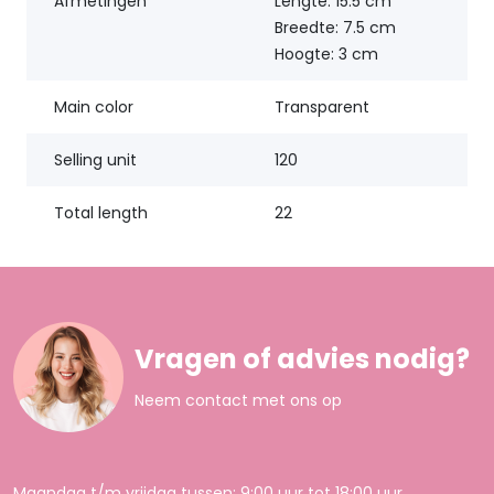
Afmetingen
Lengte: 15.5 cm
Breedte: 7.5 cm
Hoogte: 3 cm
Main color
Transparent
Selling unit
120
Total length
22
Vragen of advies nodig?
Neem contact met ons op
Maandag t/m vrijdag tussen: 9:00 uur tot 18:00 uur