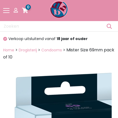
0
Drogisterij
Verkoop uitsluitend vanaf
18 jaar of ouder
Fetisch
>
>
> Mister Size 69mm pack
Home
Drogisterij
Condooms
of 10
Lingerie &
Mode
Pakketten
en dozen