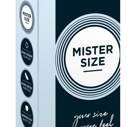
Plezier &
Media
POS-
materiaal
Speeltjes