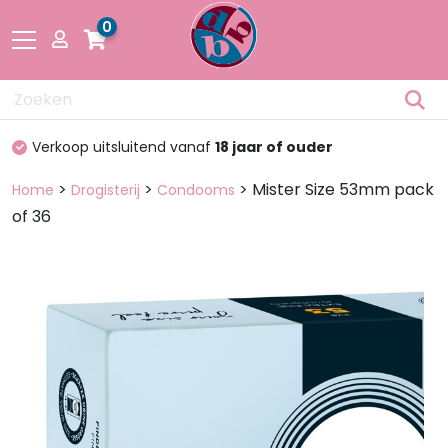
0
Drogisterij
r of ouder
100%
discreet verpakt
Fetisch
>
>
> Mister Size 53mm pack
Home
Drogisterij
Condooms
of 36
Lingerie &
Mode
Pakketten
en dozen