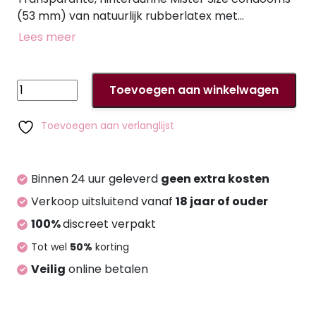
(53 mm) van natuurlijk rubberlatex met
glijmiddellaagje en reservoir. Veganistisch. Op de
Lees meer
voorkant van de verpakking kan de breedte van
de donkerblauwe middenstreep gebruikt worden
om de juiste condoommaat voor de penis in te
Mister
Toevoegen aan winkelwagen
schatten. Maat 53 mm is geschikt voor een
Size
penisomtrek van 10,5 tot 12 cm.
53mm
Toevoegen aan verlanglijst
pack
of
36
Binnen 24 uur geleverd
geen extra kosten
aantal
Verkoop uitsluitend vanaf
18 jaar of ouder
100%
discreet verpakt
Tot wel
50%
korting
Veilig
online betalen