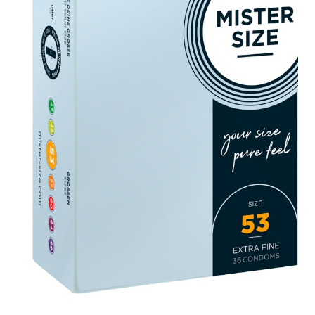
Plezier &
Media
POS-
materiaal
Speeltjes