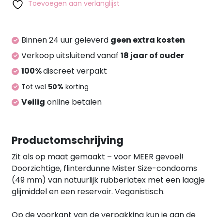
49mm
Toevoegen aan verlanglijst
pack
of
100
Binnen 24 uur geleverd
geen extra kosten
aantal
Verkoop uitsluitend vanaf
18 jaar of ouder
100%
discreet verpakt
Tot wel
50%
korting
Veilig
online betalen
Productomschrijving
Zit als op maat gemaakt – voor MEER gevoel!
Doorzichtige, flinterdunne Mister Size-condooms
(49 mm) van natuurlijk rubberlatex met een laagje
glijmiddel en een reservoir. Veganistisch.
Op de voorkant van de verpakking kun je aan de