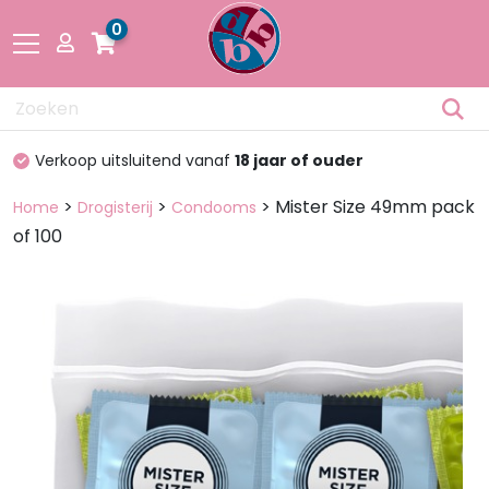
0
Drogisterij
Verkoop uitsluitend vanaf
18 jaar of ouder
Fetisch
>
>
> Mister Size 49mm pack
Home
Drogisterij
Condooms
of 100
Lingerie &
Mode
Pakketten
en dozen