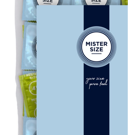
Plezier &
Media
POS-
materiaal
Speeltjes