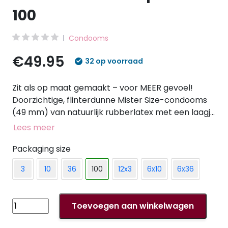
100
Condooms
€49.95
32 op voorraad
Zit als op maat gemaakt – voor MEER gevoel!
Doorzichtige, flinterdunne Mister Size-condooms
(49 mm) van natuurlijk rubberlatex met een laagje
glijmiddel en een reservoir. Veganistisch. Op de
Lees meer
voorkant van de verpakking kun je aan de hand
van de breedte van de donkerblauwe balk in het
Packaging size
midden de juiste condoommaat voor de penis
3
10
36
100
12x3
6x10
6x36
inschatten. Maat 49 mm is geschikt voor een
penisomtrek van 10 tot 10,5 cm.
Mister
Toevoegen aan winkelwagen
Size