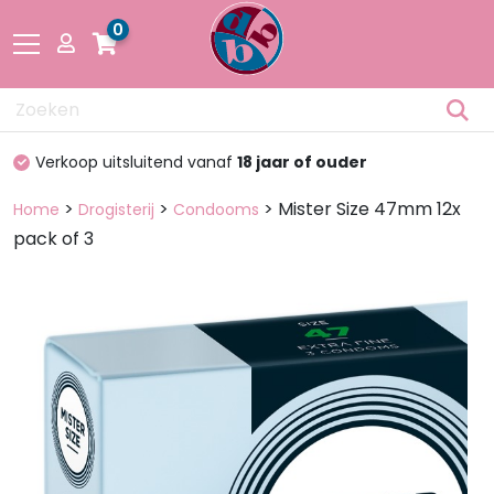
0
Drogisterij
Verkoop uitsluitend vanaf
18 jaar of ouder
Fetisch
>
>
> Mister Size 47mm 12x
Home
Drogisterij
Condooms
pack of 3
Lingerie &
Mode
Pakketten
en dozen