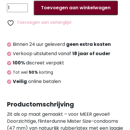
Mister
Toevoegen aan winkelwagen
Size
47mm
Toevoegen aan verlanglijst
12x
pack
of
Binnen 24 uur geleverd
geen extra kosten
3
Verkoop uitsluitend vanaf
18 jaar of ouder
aantal
100%
discreet verpakt
Tot wel
50%
korting
Veilig
online betalen
Productomschrijving
Zit als op maat gemaakt – voor MEER gevoel!
Doorzichtige, flinterdunne Mister Size-condooms
(47 mm) van natuurlijk rubberlatex met een laagje