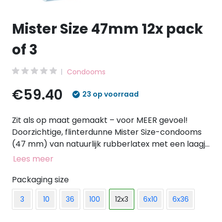
Mister Size 47mm 12x pack
of 3
Condooms
€59.40
23 op voorraad
Zit als op maat gemaakt – voor MEER gevoel!
Doorzichtige, flinterdunne Mister Size-condooms
(47 mm) van natuurlijk rubberlatex met een laagje
glijmiddel en een reservoir. Veganistisch. Op de
Lees meer
voorkant van de verpakking kun je aan de hand
van de breedte van de donkerblauwe balk in het
Packaging size
midden de juiste condoommaat voor de penis
3
10
36
100
12x3
6x10
6x36
inschatten. Maat 47 mm is geschikt voor een
penisomtrek van 9,5 tot 10 cm.