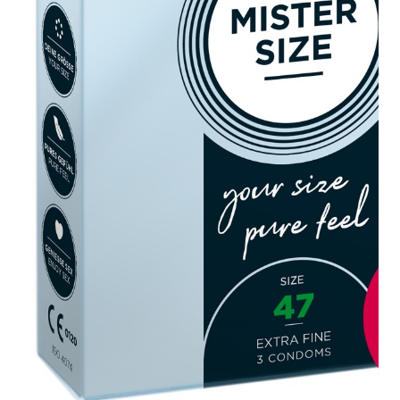
Plezier &
Media
POS-
materiaal
Speeltjes