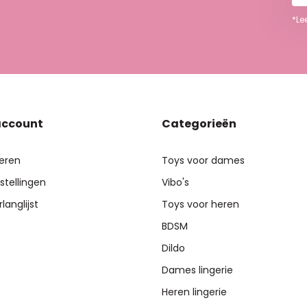
*Le
account
Categorieën
reren
Toys voor dames
stellingen
Vibo's
rlanglijst
Toys voor heren
BDSM
Dildo
Dames lingerie
Heren lingerie