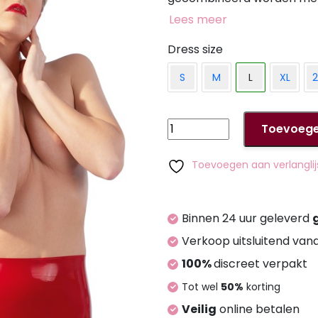
vorm. 100% latex. Dit artikel is gemaakt van natuurlijk rubberlatex,
Lees meer
dat allergieën kan veroorz
Dress size
S
M
L
XL
2
Latex
Toevoege
Mini
Skirt
Toevoegen aan verlanglij
red
L
aantal
Binnen 24 uur geleverd
Verkoop uitsluitend van
100%
discreet verpakt
Tot wel
50%
korting
Veilig
online betalen