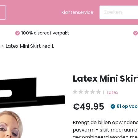
Klantenservice
100%
discreet verpakt
> Latex Mini Skirt red L
x
Latex Mini Skir
Latex
€49.95
81 op vo
Brengt de billen opwindend
pasvorm - sluit mooi aan 
gecombineerd worden met 