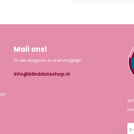
Mail ons!
En we reageren zo snel mogelijk!
info@blinddateshop.nl
uur
Sch
hoo
E-
ma