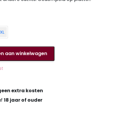
aken.
XL
n aan winkelwagen
st
geen extra kosten
af
18 jaar of ouder