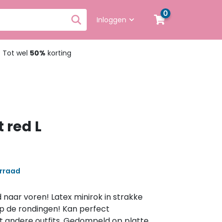
0
Inloggen
Tot wel
50%
korting
t red L
orraad
 naar voren! Latex minirok in strakke
op de rondingen! Kan perfect
andere outfits. Gedompeld op platte