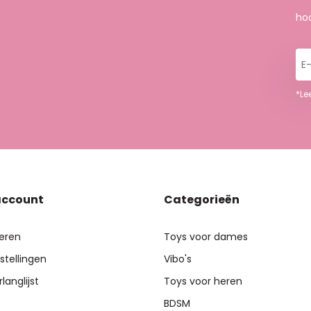
hoo
E-
ma
*Le
account
Categorieën
reren
Toys voor dames
stellingen
Vibo's
rlanglijst
Toys voor heren
BDSM