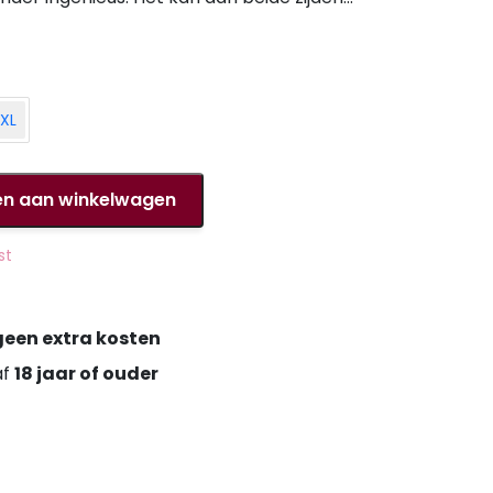
 rits aan de voorkant of aan de
rlijk
n kan veroorzaken.
XL
n aan winkelwagen
st
geen extra kosten
af
18 jaar of ouder