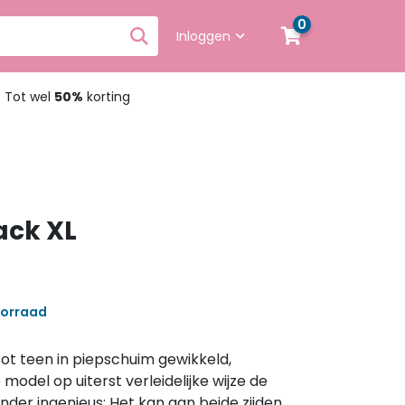
0
Inloggen
t wel
50%
korting
ack XL
oorraad
ot teen in piepschuim gewikkeld,
model op uiterst verleidelijke wijze de
onder ingenieus: Het kan aan beide zijden