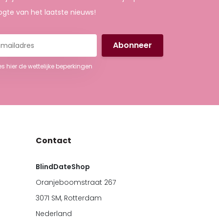
gte van het laatste nieuws!
iladres
es hier de wettelijke beperkingen
Contact
BlindDateShop
Oranjeboomstraat 267
3071 SM, Rotterdam
Nederland