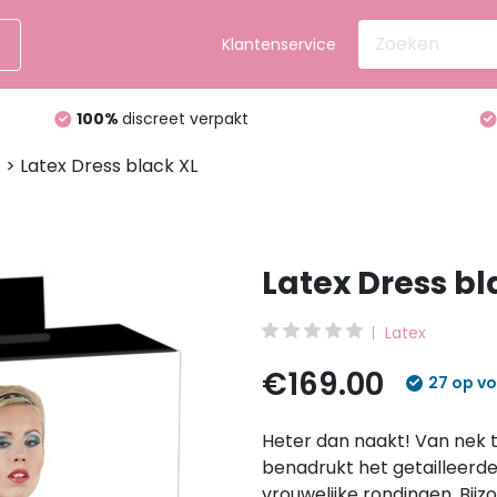
Klantenservice
100%
discreet verpakt
To
> Latex Dress black XL
x
Latex Dress bl
Latex
€169.00
27 op v
Heter dan naakt! Van nek t
benadrukt het getailleerde 
vrouwelijke rondingen. Bijz