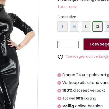
worden gedragen, zodat de
Lees meer
achterkant wordt gedragen. Latex gemaakt van natuu
rubberlatex, dat allergieë
Dress size
S
M
L
XL
2
Latex
Toevoege
Dress
black
Toevoegen aan verlanglij
XL
aantal
Binnen 24 uur geleverd
Verkoop uitsluitend van
100%
discreet verpakt
Tot wel
50%
korting
Veilig
online betalen