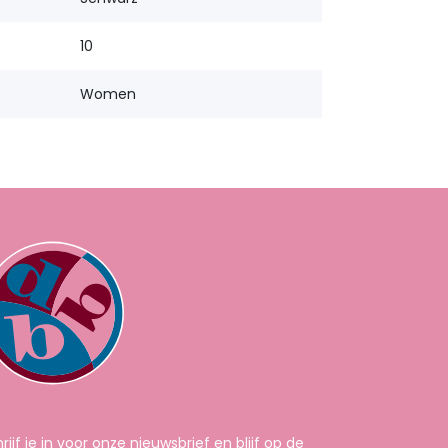
10
Women
rijf je in voor onze nieuwsbrief en blijf op de