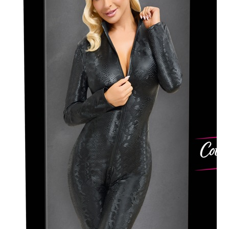
Plezier &
Media
POS-
materiaal
Speeltjes