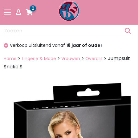
0
Drogisterij
100%
discreet verpakt
Fetisch
>
>
>
> Jumpsuit
Home
Lingerie & Mode
Vrouwen
Overalls
Snake S
Lingerie &
Mode
Pakketten
en dozen