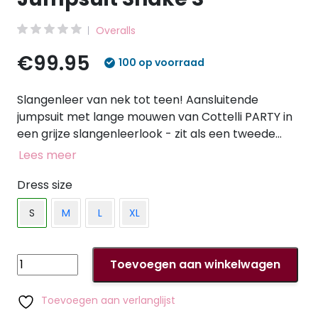
Overalls
€99.95
100 op voorraad
Slangenleer van nek tot teen! Aansluitende
jumpsuit met lange mouwen van Cottelli PARTY in
een grijze slangenleerlook - zit als een tweede
huid. Zacht en stretchy voor maximaal comfort.
Lees meer
De 3-weg ritssluiting, die loopt van de kleine
opstaande kraag door het kruis tot over de billen,
Dress size
is zowel praktisch als erotisch - hij kan op
S
M
L
XL
verschillende manieren worden geopend en
gesloten. 90% polyamide, 10% elastaan,
polyurethaan coating.
Jumpsuit
Toevoegen aan winkelwagen
Snake
S
Toevoegen aan verlanglijst
aantal