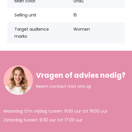
Main color
Grau
Selling unit
15
Target audience
Women
marks
Vragen of advies nodig?
Neem contact met ons op
Maandag t/m vrijdag tussen: 9:00 uur tot 18:00 uur
Zaterdag tussen: 9:30 uur tot 17:00 uur