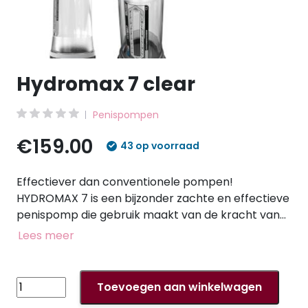
Hydromax 7 clear
Penispompen
€159.00
43 op voorraad
Effectiever dan conventionele pompen!
HYDROMAX 7 is een bijzonder zachte en effectieve
penispomp die gebruik maakt van de kracht van
water. Hij wordt handmatig bediend en kan
Lees meer
gemakkelijk en veilig in bad of onder de douche
worden gebruikt. Het warme water verhoogt de
bloedcirculatie tijdens het gebruik en heeft een
Hydromax
Toevoegen aan winkelwagen
bijzonder ontspannend effect. De maximale druk
7