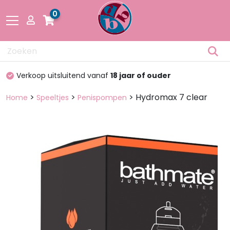
0
Drogisterij
100%
discreet verpakt
Fetisch
>
>
> Hydromax 7 clear
Home
Speeltjes
Penispompen
Lingerie &
Mode
Pakketten
en dozen