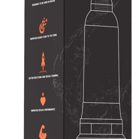
Plezier &
Media
POS-
materiaal
Speeltjes