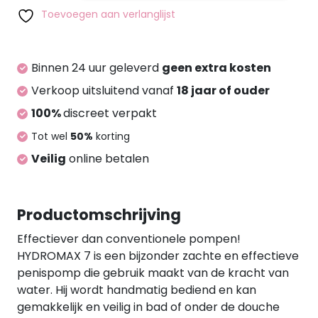
van 0,55 bar zorgt voor een aangenaam, constant
clear
Toevoegen aan verlanglijst
vacuüm. De pomp kan de erectiele functie, het
aantal
uithoudingsvermogen en de gevoeligheid
verbeteren. Regelmatig gebruik kan een
Binnen 24 uur geleverd
geen extra kosten
permanente penisvergroting bevorderen. Slechts
Verkoop uitsluitend vanaf
18 jaar of ouder
15 minuten per dag is voldoende. HYDROMAX 7
biedt ongeveer 35% meer vermogen dan de
100%
discreet verpakt
pompen uit de HYDRO serie. Hij is geschikt voor een
Tot wel
50%
korting
erectie van 12,5-17,5 cm. Totale lengte 29 cm. Ø 5,2
Veilig
online betalen
cm (uitrekbaar). PC, TPE.
Productomschrijving
Effectiever dan conventionele pompen!
HYDROMAX 7 is een bijzonder zachte en effectieve
penispomp die gebruik maakt van de kracht van
water. Hij wordt handmatig bediend en kan
gemakkelijk en veilig in bad of onder de douche