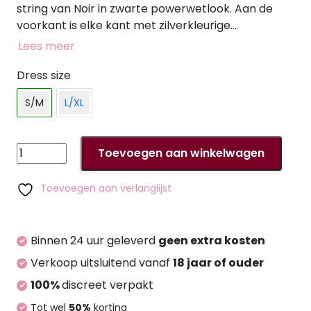
string van Noir in zwarte powerwetlook. Aan de
voorkant is elke kant met zilverkleurige
haaksluiting te openen. De geraffineerde
Lees meer
stringoplossing met de twee stretchbandjes over
het broekje zet de achterkant op een spannende
Dress size
manier in de schijnwerpers. 76% polyester, 24%
S/M
L/XL
elastaan, polymeercoating. Er is een aparte
maattabel voor Noir.
G-
Toevoegen aan winkelwagen
String
S/M
Toevoegen aan verlanglijst
aantal
Binnen 24 uur geleverd
geen extra kosten
Verkoop uitsluitend vanaf
18 jaar of ouder
100%
discreet verpakt
Tot wel
50%
korting