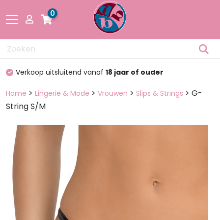
0
Drogisterij
100%
discreet verpakt
Fetisch
>
>
>
> G-
Home
Lingerie & Mode
Vrouwen
Slips & Strings
String S/M
Lingerie &
Mode
Pakketten
en dozen