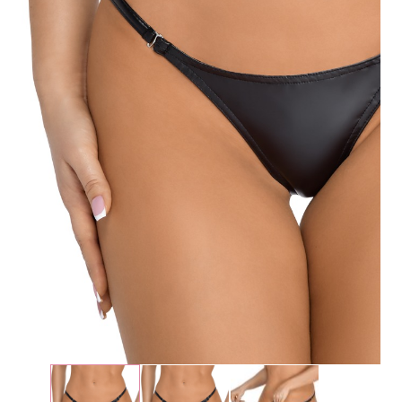
Plezier &
Media
POS-
materiaal
Speeltjes