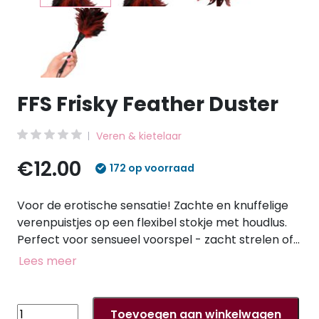
FFS Frisky Feather Duster
Veren & kietelaar
€12.00
172 op voorraad
Voor de erotische sensatie! Zachte en knuffelige
verenpuistjes op een flexibel stokje met houdlus.
Perfect voor sensueel voorspel - zacht strelen of
heerlijk kietelen verhoogt het plezier enorm!
Lees meer
Dankzij de lus ligt de veerstok goed in de hand en is
hij gemakkelijk te gebruiken. Totale lengte 35,6 cm.
Veren, ABS. Bevat niet-textiele bestanddelen van
FFS
Toevoegen aan winkelwagen