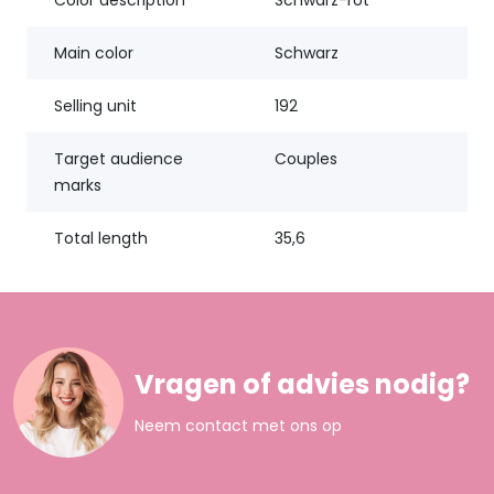
Color description
Schwarz-rot
Main color
Schwarz
Selling unit
192
Target audience
Couples
marks
Total length
35,6
Vragen of advies nodig?
Neem contact met ons op