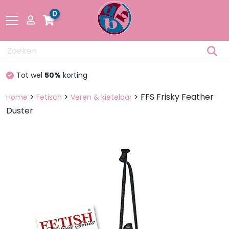
0
Drogisterij
Tot wel
50%
korting
Fetisch
>
>
> FFS Frisky Feather
Home
Fetisch
Veren & kietelaar
Duster
Lingerie &
Mode
Pakketten
en dozen