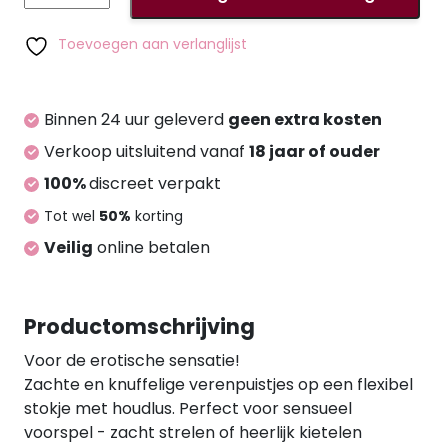
dierlijke oorsprong.
Frisky
Feather
Toevoegen aan verlanglijst
Duster
aantal
Binnen 24 uur geleverd
geen extra kosten
Verkoop uitsluitend vanaf
18 jaar of ouder
100%
discreet verpakt
Tot wel
50%
korting
Veilig
online betalen
Productomschrijving
Voor de erotische sensatie!
Zachte en knuffelige verenpuistjes op een flexibel
stokje met houdlus. Perfect voor sensueel
voorspel - zacht strelen of heerlijk kietelen