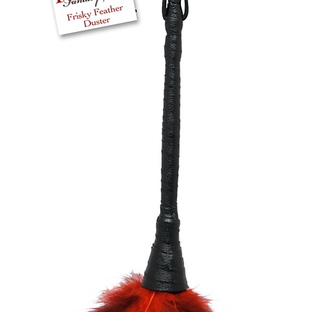
Plezier &
Media
POS-
materiaal
Speeltjes