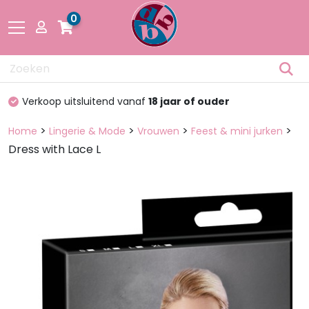
0
Drogisterij
Verkoop uitsluitend vanaf
18 jaar of ouder
Fetisch
>
>
>
>
Home
Lingerie & Mode
Vrouwen
Feest & mini jurken
Dress with Lace L
Lingerie &
Mode
Pakketten
en dozen