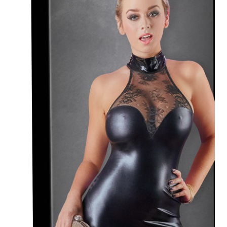
Plezier &
Media
POS-
materiaal
Speeltjes