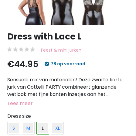
Dress with Lace L
Feest & mini jurken
€44.95
78 op voorraad
Sensuele mix van materialen! Deze zwarte korte
jurk van Cottelli PARTY combineert glanzende
wetlook met fijne kanten inzetjes aan het
decolleté en op de rug. Het sluit goed aan en
Lees meer
presenteert de vrouwelijke rondingen op een
adembenemend sexy manier! Opstaande kraag
Dress size
met 2 knopen aan de hals. Wet look 92% polyester,
S
M
L
XL
8% elastaan; kant 90% polyamide, 10% elastaan.