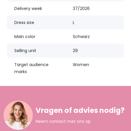
Delivery week
37/2026
Dress size
L
Main color
Schwarz
Selling unit
29
Target audience
Women
marks
Vragen of advies nodig?
Neem contact met ons op