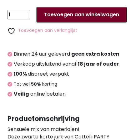
Dress
Toevoegen aan winkelwagen
with
Lace
Toevoegen aan verlanglijst
L
aantal
Binnen 24 uur geleverd
geen extra kosten
Verkoop uitsluitend vanaf
18 jaar of ouder
100%
discreet verpakt
Tot wel
50%
korting
Veilig
online betalen
Productomschrijving
Sensuele mix van materialen!
Deze zwarte korte jurk van Cottelli PARTY