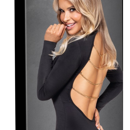
Plezier &
Media
POS-
materiaal
Speeltjes