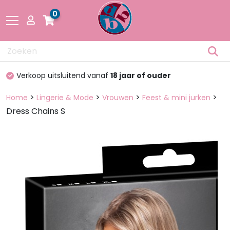
0
Drogisterij
100%
discreet verpakt
Fetisch
>
>
>
>
Home
Lingerie & Mode
Vrouwen
Feest & mini jurken
Dress Chains S
Lingerie &
Mode
Pakketten
en dozen