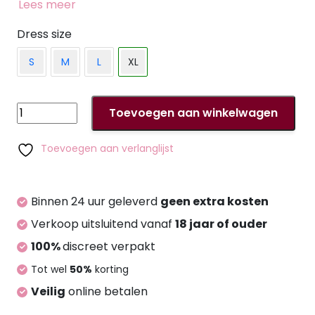
Adembenemende plunging halslijn op de rug met
Lees meer
een koordje om individueel vast te knopen. Een
goudkleurige 2-weg ritssluiting in de rok aan de
Dress size
onderkant. Het fijne stretchmateriaal sluit nauw
S
M
L
XL
aan en zorgt voor optimaal comfort en
bewegingsgemak. 90% polyester, 10% elastaan.
Dress
Toevoegen aan winkelwagen
backless
XL
Toevoegen aan verlanglijst
aantal
Binnen 24 uur geleverd
geen extra kosten
Verkoop uitsluitend vanaf
18 jaar of ouder
100%
discreet verpakt
Tot wel
50%
korting
Veilig
online betalen