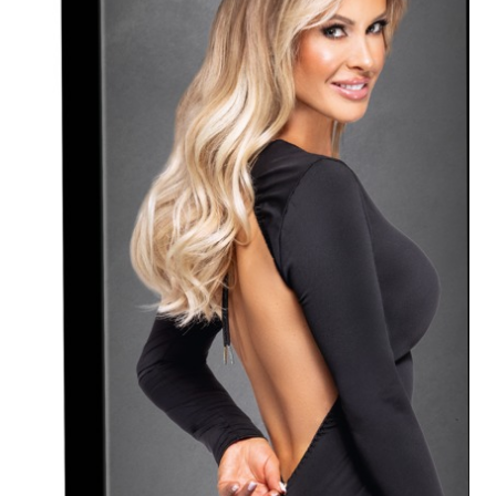
Plezier &
Media
POS-
materiaal
Speeltjes