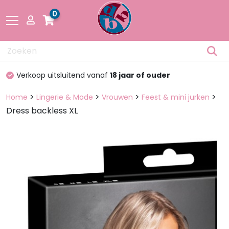
0
Drogisterij
100%
discreet verpakt
Fetisch
>
>
>
>
Home
Lingerie & Mode
Vrouwen
Feest & mini jurken
Dress backless XL
Lingerie &
Mode
Pakketten
en dozen