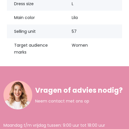
Dress size
L
Main color
Lila
Selling unit
57
Target audience
Women
marks
Vragen of advies nodig?
Neem contact met ons op
Maandag t/m vrijdag tussen: 9:00 uur tot 18:00 uur