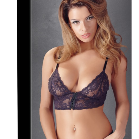
Plezier &
Media
POS-
materiaal
Speeltjes