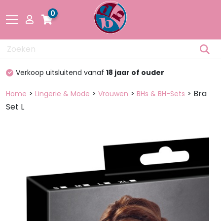
0
Drogisterij
Verkoop uitsluitend vanaf
18 jaar of ouder
Fetisch
>
>
>
> Bra
Home
Lingerie & Mode
Vrouwen
BHs & BH-Sets
Set L
Lingerie &
Mode
Pakketten
en dozen