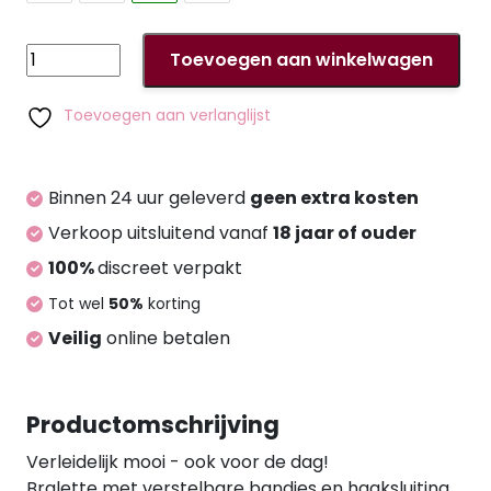
Bra
Toevoegen aan winkelwagen
Set
L
Toevoegen aan verlanglijst
aantal
Binnen 24 uur geleverd
geen extra kosten
Verkoop uitsluitend vanaf
18 jaar of ouder
100%
discreet verpakt
Tot wel
50%
korting
Veilig
online betalen
Productomschrijving
Verleidelijk mooi - ook voor de dag!
Bralette met verstelbare bandjes en haaksluiting