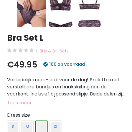
Bra Set L
BHs & BH-Sets
€49.95
100 op voorraad
Verleidelijk mooi - ook voor de dag! Bralette met
verstelbare bandjes en haaksluiting aan de
voorkant. Inclusief bijpassend slipje. Beide delen zijn
gemaakt van zacht, elastisch bloemenkant. 90%
Lees meer
polyamide, 10% spandex.
Dress size
S
M
L
XL