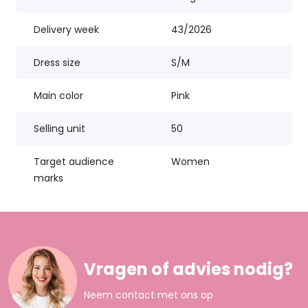
Delivery week
43/2026
Dress size
S/M
Main color
Pink
Selling unit
50
Target audience
Women
marks
Vragen of advies nodig?
Neem contact met ons op