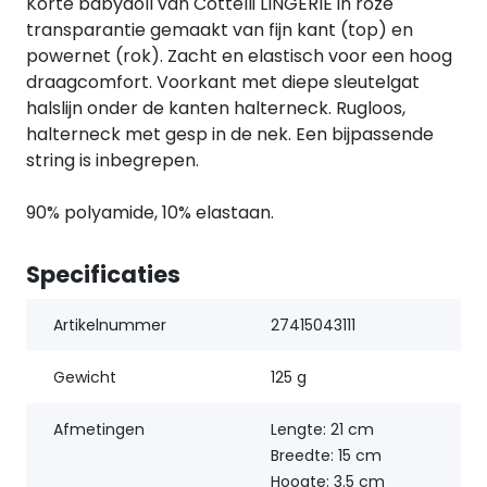
Korte babydoll van Cottelli LINGERIE in roze
transparantie gemaakt van fijn kant (top) en
powernet (rok). Zacht en elastisch voor een hoog
draagcomfort. Voorkant met diepe sleutelgat
halslijn onder de kanten halterneck. Rugloos,
halterneck met gesp in de nek. Een bijpassende
string is inbegrepen.
90% polyamide, 10% elastaan.
Specificaties
Artikelnummer
27415043111
Gewicht
125 g
Afmetingen
Lengte: 21 cm
Breedte: 15 cm
Hoogte: 3.5 cm