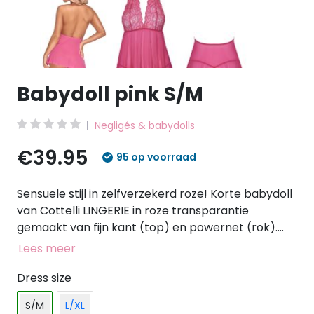
Babydoll pink S/M
Negligés & babydolls
€39.95
95 op voorraad
Sensuele stijl in zelfverzekerd roze! Korte babydoll
van Cottelli LINGERIE in roze transparantie
gemaakt van fijn kant (top) en powernet (rok).
Zacht en elastisch voor een hoog draagcomfort.
Lees meer
Voorkant met diepe sleutelgat halslijn onder de
kanten halterneck. Rugloos, halterneck met gesp
Dress size
in de nek. Een bijpassende string is inbegrepen.
S/M
L/XL
90% polyamide, 10% elastaan.