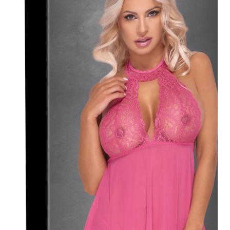
Plezier &
Media
POS-
materiaal
Speeltjes