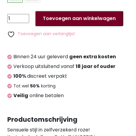
Babydoll
Toevoegen aan winkelwagen
pink
S/M
Toevoegen aan verlanglijst
aantal
Binnen 24 uur geleverd
geen extra kosten
Verkoop uitsluitend vanaf
18 jaar of ouder
100%
discreet verpakt
Tot wel
50%
korting
Veilig
online betalen
Productomschrijving
Sensuele stijl in zelfverzekerd roze!