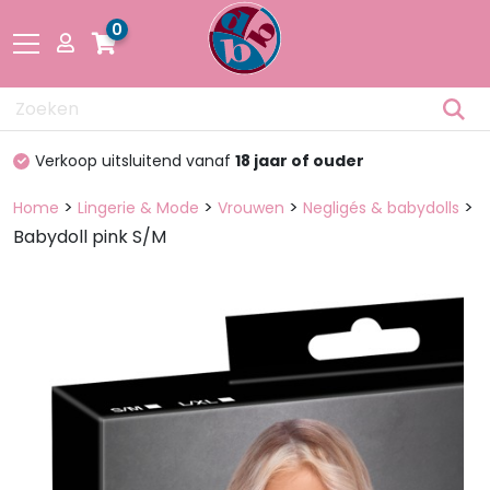
0
Drogisterij
d vanaf
18 jaar of ouder
100%
discreet verpa
Fetisch
>
>
>
>
Home
Lingerie & Mode
Vrouwen
Negligés & babydolls
Babydoll pink S/M
Lingerie &
Mode
Pakketten
en dozen